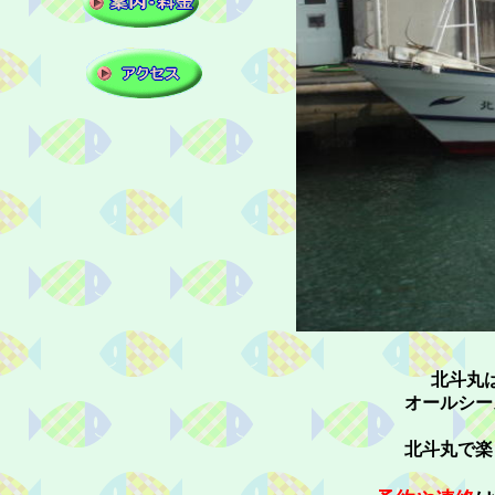
北斗丸
オールシーズン八
北斗丸で楽しい釣