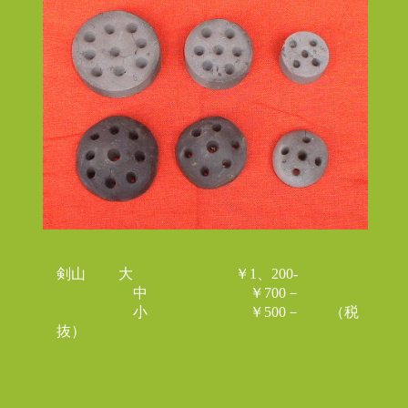
剣山 大 ￥1、200-
中 ￥700－
小 ￥500－ （税
抜）